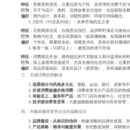
特征
：受教育程度高，注重品质与个性，追求理性消费下的“
行为
：乐于为设计、面料、品牌故事支付溢价；信息获取依赖
偏好
：简约设计、基本款、功能性面料、环保可持续概念。
Z世代（95后及00后）：未来市场的定义者
特征
：互联网原住民，自我意识强烈，追求即时满足与身份
行为
：购物与社交、娱乐高度融合（如直播购物、短视频种草
偏好
：个性化、限量联名款、强视觉冲击、具有社群归属感
银发一族（50岁以上）：被低估的潜力市场
特征
：消费观念开放，拥有稳定的可支配收入和日益增长的
行为
：线上渗透率快速提升，尤其在微信生态内活跃；注重
偏好
：高品质基础款、适老化设计（易穿脱）、具有减龄效
三、 关键消费趋势解读
场景细分与风格多元化
：通勤、运动、旅行、居家等不
价值消费超越价格消费
：消费者更关注产品背后的情感
体验至上，服务即产品
：线下门店向体验中心、社交空
技术驱动零售变革
：大数据赋能精准营销与库存管理；
四、 对服装服饰零售企业的战略启示
品牌建设：从标识到信仰
：构建清晰的品牌价值观，并
产品策略：精准与敏捷并重
：依托数据洞察，深耕细分