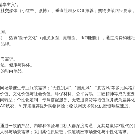
精享主义”。
社交媒体（小红书、微博）、垂直社群及KOL推荐；购物决策路径复杂
认同。
）；热衷“圈子文化”（如汉服圈、潮鞋圈、JK制服圈），通过消费构建
的品牌。
时尚需求。
舒适、健康与得体。
果的时尚单品。
同场景催生专业服装需求；“无性别风”、“国潮风”、“复古风”等多元风
价值、文化价值与社会价值。环保材料、公平贸易、工匠精神等成为重要
间转型；个性化定制、专属搭配服务、无缝退换货等增值服务成为差异化
AR试衣、AI穿搭推荐提升购物体验；物联网技术优化供应链响应速度。
通过一致的产品、内容和体验与目标人群深度沟通，尤其是赢得Z世代的
人群与场景需求；采用柔性供应链，快速响应市场变化与个性化需求。