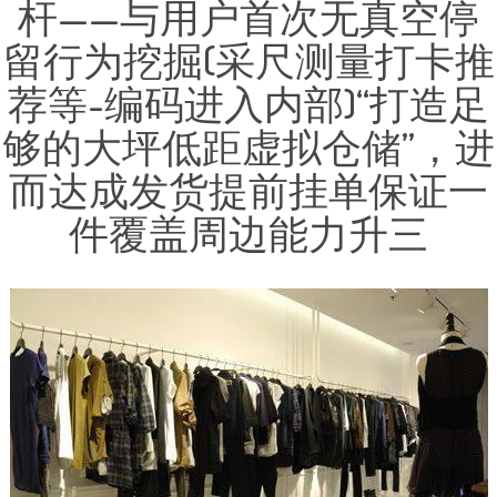
杆——与用户首次无真空停
留行为挖掘(采尺测量打卡推
荐等-编码进入内部)“打造足
够的大坪低距虚拟仓储”，进
而达成发货提前挂单保证一
件覆盖周边能力升三