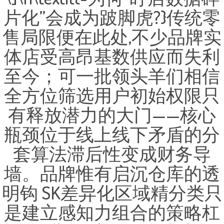
片化”会成为跛脚虎?}传统零
售局限便在此处,不少品牌实
体店受高昂基数供应而失利
至今；可一批领头羊们相信
全方位筛选用户初始权限只
有释放潜力的大门——核心
瓶颈位于线上线下矛盾的分
套算法滞后性变成财务导
墙。品牌惟有启沉仓库的透
明钩 SK差异化区域精分类只
是建立感知力组合的策略杠