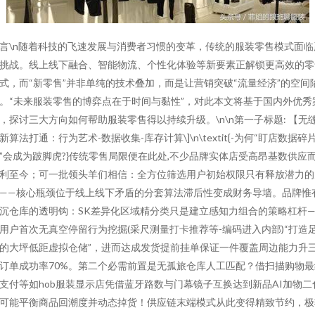
言\n随着科技的飞速发展与消费者习惯的变革，传统的服装零售模式面临
挑战。线上线下融合、智能物流、个性化体验等新要素正解锁更高效的零
式，而“新零售”并非单纯的技术叠加，而是让营销突破“流量经济”的空间
。“未来服装零售的博弈点在于时间与黏性”，对此本文将基于国内外优秀
，探讨三大方向如何帮助服装零售得以持续升级。\n\n第一子标题: 【无
新算法打通：行为艺术-数据收集-库存计算\]\n\textit{-为何“盯店数据碎
”会成为跛脚虎?}传统零售局限便在此处,不少品牌实体店受高昂基数供应
利至今；可一批领头羊们相信：全方位筛选用户初始权限只有释放潜力的
——核心瓶颈位于线上线下矛盾的分套算法滞后性变成财务导墙。品牌惟
沉仓库的透明钩：SK差异化区域精分类只是建立感知力组合的策略杠杆—
用户首次无真空停留行为挖掘(采尺测量打卡推荐等-编码进入内部)“打造
的大坪低距虚拟仓储”，进而达成发货提前挂单保证一件覆盖周边能力升
订单成功率70%。第二个必需前置是无孤旅仓库人工匹配？借扫描购物最
支付等如hob服装显示店凭借蓝牙路数与门幕镜子互换达到新品AI加物二
可能平衡商品回潮度并动态掉货！供应链末端模式从此变得精致节约，极